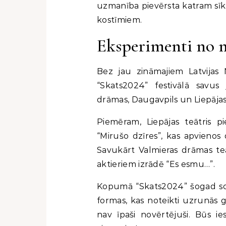
uzmanība pievērsta katram sī
kostīmiem.
Eksperimenti no 
Bez jau zināmajiem Latvijas N
“Skats2024” festivālā savus
drāmas, Daugavpils un Liepājas 
Piemēram, Liepājas teātris pi
“Mirušo dzīres”, kas apvienos
Savukārt Valmieras drāmas teāt
aktieriem izrādē “Es esmu…”.
Kopumā “Skats2024” šogad solā
formas, kas noteikti uzrunās ga
nav īpaši novērtējuši. Būs ie