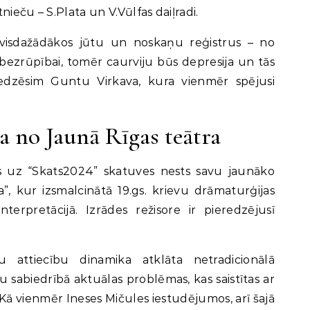
tnieču – S.Plata un V.Vūlfas daiļradi.
r visdažādākos jūtu un noskaņu reģistrus – no
bezrūpībai, tomēr caurviju būs depresija un tās
edzēsim Guntu Virkava, kura vienmēr spējusi
a no Jaunā Rīgas teātra
is uz “Skats2024” skatuves nests savu jaunāko
”, kur izsmalcinātā 19.gs. krievu drāmaturģijas
nterpretācijā. Izrādes režisore ir pieredzējusī
 attiecību dinamika atklāta netradicionālā
sabiedrībā aktuālas problēmas, kas saistītas ar
Kā vienmēr Ineses Mičules iestudējumos, arī šajā