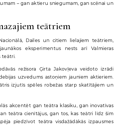
kumam – gan aktieru sniegumam, gan scēnai un
mazajiem teātriem
acionālā, Dailes un citiem lielajiem teātriem,
 jaunākos eksperimentus nests arī Valmieras
teātri.
edāvās režisora Ģirta Jakovļeva veidoto izrādi
 debijas uzvedums astoņiem jauniem aktieriem.
ris izjutīs spēles robežas starp skatītājiem un
s akcentēt gan teātra klasiku, gan inovatīvas
n teātra cienītājus, gan tos, kas teātri līdz šim
spēja piedzīvot teātra visdažādākās izpausmes