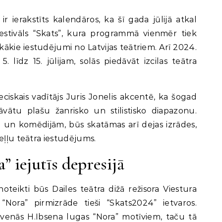
 festivāls “Skats”, kura programmā vienmēr tiek
skākie iestudējumi no Latvijas teātriem. Arī 2024.
5. līdz 15. jūlijam, solās piedāvāt izcilas teātra
eciskais vadītājs Juris Jonelis akcentē, ka šogad
dāvātu plašu žanrisko un stilistisko diapazonu.
un komēdijām, būs skatāmas arī dejas izrādes,
eļļu teātra iestudējums.
” iejutīs depresijā
oteikti būs Dailes teātra dižā režisora Viestura
“Nora” pirmizrāde tieši “Skats2024” ietvaros.
lavenās H.Ibsena lugas “Nora” motīviem, taču tā