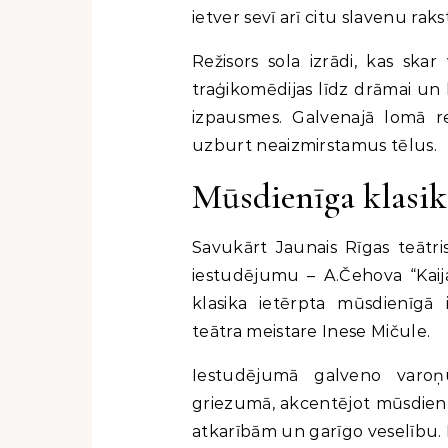
ietver sevī arī citu slavenu raks
Režisors sola izrādi, kas ska
traģikomēdijas līdz drāmai un 
izpausmes. Galvenajā lomā r
uzburt neaizmirstamus tēlus.
Mūsdienīga klasik
Savukārt Jaunais Rīgas teātr
iestudējumu – A.Čehova “Kaija
klasika ietērpta mūsdienīgā i
teātra meistare Inese Mičule.
Iestudējumā galveno varoņu
griezumā, akcentējot mūsdienu 
atkarībām un garīgo veselību. 