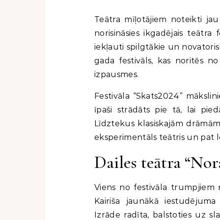
Teātra mīļotājiem noteikti jau ir ierakstīts kalendāros, ka šī gada jūlijā atkal
norisināsies ikgadējais teātra
iekļauti spilgtākie un novatori
gada festivāls, kas noritēs no 
izpausmes.
Festivāla “Skats2024” mākslini
īpaši strādāts pie tā, lai pie
Līdztekus klasiskajām drāmām 
eksperimentāls teātris un pat l
Dailes teātra “Nora
Viens no festivāla trumpjiem n
Kairiša jaunākā iestudējuma 
Izrāde radīta, balstoties uz s