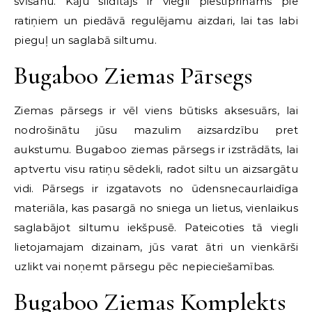
svīšanu. Kāju sildītājs ir viegli piestiprināms pie
ratiņiem un piedāvā regulējamu aizdari, lai tas labi
pieguļ un saglabā siltumu.
Bugaboo Ziemas Pārsegs
Ziemas pārsegs ir vēl viens būtisks aksesuārs, lai
nodrošinātu jūsu mazulim aizsardzību pret
aukstumu. Bugaboo ziemas pārsegs ir izstrādāts, lai
aptvertu visu ratiņu sēdekli, radot siltu un aizsargātu
vidi. Pārsegs ir izgatavots no ūdensnecaurlaidīga
materiāla, kas pasargā no sniega un lietus, vienlaikus
saglabājot siltumu iekšpusē. Pateicoties tā viegli
lietojamajam dizainam, jūs varat ātri un vienkārši
uzlikt vai noņemt pārsegu pēc nepieciešamības.
Bugaboo Ziemas Komplekts