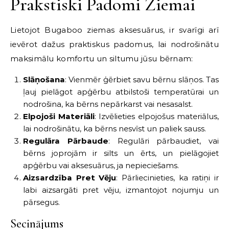
Prakstiski Padomi Ziemai
Lietojot Bugaboo ziemas aksesuārus, ir svarīgi arī
ievērot dažus praktiskus padomus, lai nodrošinātu
maksimālu komfortu un siltumu jūsu bērnam:
Slāņošana
: Vienmēr ģērbiet savu bērnu slāņos. Tas
ļauj pielāgot apģērbu atbilstoši temperatūrai un
nodrošina, ka bērns nepārkarst vai nesasalst.
Elpojoši Materiāli
: Izvēlieties elpojošus materiālus,
lai nodrošinātu, ka bērns nesvīst un paliek sauss.
Regulāra Pārbaude
: Regulāri pārbaudiet, vai
bērns joprojām ir silts un ērts, un pielāgojiet
apģērbu vai aksesuārus, ja nepieciešams.
Aizsardzība Pret Vēju
: Pārliecinieties, ka ratiņi ir
labi aizsargāti pret vēju, izmantojot nojumju un
pārsegus.
Secinājums