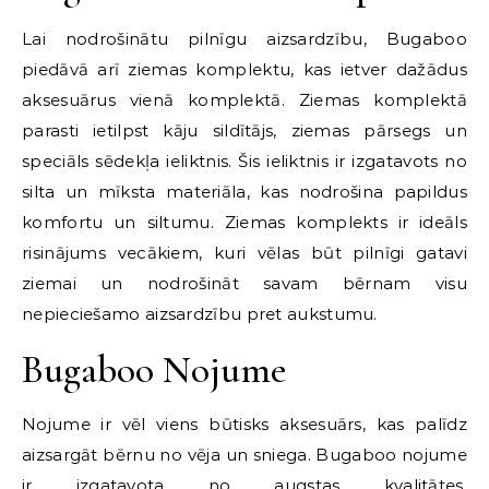
Lai nodrošinātu pilnīgu aizsardzību, Bugaboo
piedāvā arī ziemas komplektu, kas ietver dažādus
aksesuārus vienā komplektā. Ziemas komplektā
parasti ietilpst kāju sildītājs, ziemas pārsegs un
speciāls sēdekļa ieliktnis. Šis ieliktnis ir izgatavots no
silta un mīksta materiāla, kas nodrošina papildus
komfortu un siltumu. Ziemas komplekts ir ideāls
risinājums vecākiem, kuri vēlas būt pilnīgi gatavi
ziemai un nodrošināt savam bērnam visu
nepieciešamo aizsardzību pret aukstumu.
Bugaboo Nojume
Nojume ir vēl viens būtisks aksesuārs, kas palīdz
aizsargāt bērnu no vēja un sniega. Bugaboo nojume
ir izgatavota no augstas kvalitātes,