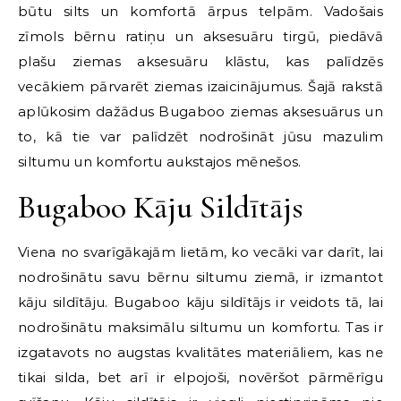
būtu silts un komfortā ārpus telpām. Vadošais
zīmols bērnu ratiņu un aksesuāru tirgū, piedāvā
plašu ziemas aksesuāru klāstu, kas palīdzēs
vecākiem pārvarēt ziemas izaicinājumus. Šajā rakstā
aplūkosim dažādus Bugaboo ziemas aksesuārus un
to, kā tie var palīdzēt nodrošināt jūsu mazulim
siltumu un komfortu aukstajos mēnešos.
Bugaboo Kāju Sildītājs
Viena no svarīgākajām lietām, ko vecāki var darīt, lai
nodrošinātu savu bērnu siltumu ziemā, ir izmantot
kāju sildītāju. Bugaboo kāju sildītājs ir veidots tā, lai
nodrošinātu maksimālu siltumu un komfortu. Tas ir
izgatavots no augstas kvalitātes materiāliem, kas ne
tikai silda, bet arī ir elpojoši, novēršot pārmērīgu