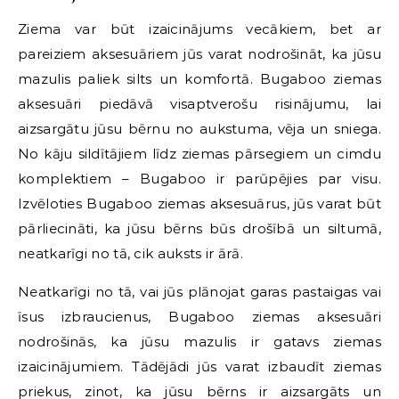
Ziema var būt izaicinājums vecākiem, bet ar
pareiziem aksesuāriem jūs varat nodrošināt, ka jūsu
mazulis paliek silts un komfortā. Bugaboo ziemas
aksesuāri piedāvā visaptverošu risinājumu, lai
aizsargātu jūsu bērnu no aukstuma, vēja un sniega.
No kāju sildītājiem līdz ziemas pārsegiem un cimdu
komplektiem – Bugaboo ir parūpējies par visu.
Izvēloties Bugaboo ziemas aksesuārus, jūs varat būt
pārliecināti, ka jūsu bērns būs drošībā un siltumā,
neatkarīgi no tā, cik auksts ir ārā.
Neatkarīgi no tā, vai jūs plānojat garas pastaigas vai
īsus izbraucienus, Bugaboo ziemas aksesuāri
nodrošinās, ka jūsu mazulis ir gatavs ziemas
izaicinājumiem. Tādējādi jūs varat izbaudīt ziemas
priekus, zinot, ka jūsu bērns ir aizsargāts un