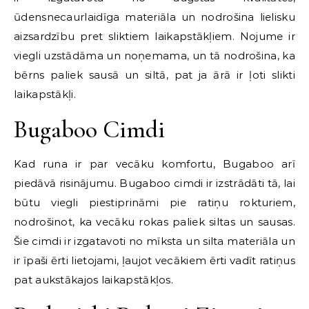
ūdensnecaurlaidīga materiāla un nodrošina lielisku
aizsardzību pret sliktiem laikapstākļiem. Nojume ir
viegli uzstādāma un noņemama, un tā nodrošina, ka
bērns paliek sausā un siltā, pat ja ārā ir ļoti slikti
laikapstākļi.
Bugaboo Cimdi
Kad runa ir par vecāku komfortu, Bugaboo arī
piedāvā risinājumu. Bugaboo cimdi ir izstrādāti tā, lai
būtu viegli piestiprināmi pie ratiņu rokturiem,
nodrošinot, ka vecāku rokas paliek siltas un sausas.
Šie cimdi ir izgatavoti no mīksta un silta materiāla un
ir īpaši ērti lietojami, ļaujot vecākiem ērti vadīt ratiņus
pat aukstākajos laikapstākļos.