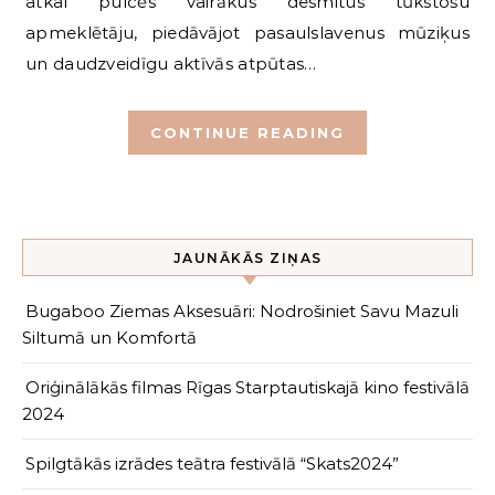
atkal pulcēs vairākus desmitus tūkstošu
apmeklētāju, piedāvājot pasaulslavenus mūziķus
un daudzveidīgu aktīvās atpūtas…
CONTINUE READING
JAUNĀKĀS ZIŅAS
Bugaboo Ziemas Aksesuāri: Nodrošiniet Savu Mazuli
Siltumā un Komfortā
Oriģinālākās filmas Rīgas Starptautiskajā kino festivālā
2024
Spilgtākās izrādes teātra festivālā “Skats2024”