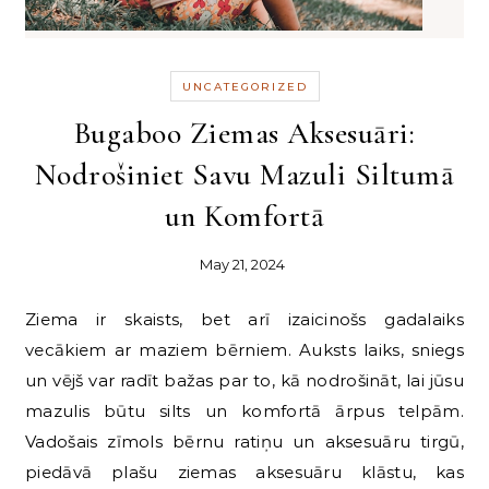
UNCATEGORIZED
Bugaboo Ziemas Aksesuāri:
Nodrošiniet Savu Mazuli Siltumā
un Komfortā
May 21, 2024
Ziema ir skaists, bet arī izaicinošs gadalaiks
vecākiem ar maziem bērniem. Auksts laiks, sniegs
un vējš var radīt bažas par to, kā nodrošināt, lai jūsu
mazulis būtu silts un komfortā ārpus telpām.
Vadošais zīmols bērnu ratiņu un aksesuāru tirgū,
piedāvā plašu ziemas aksesuāru klāstu, kas