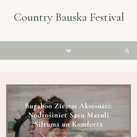
Skip to content
Country Bauska Festival
Bugaboo Ziemas Aksesuāri:
Nodrošiniet Savu Mazuli
Siltumā un Komfortā