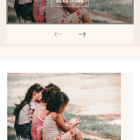
READ MORE
‹
›