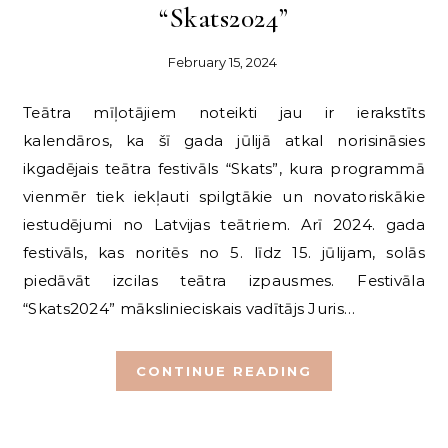
“Skats2024”
February 15, 2024
Teātra mīļotājiem noteikti jau ir ierakstīts
kalendāros, ka šī gada jūlijā atkal norisināsies
ikgadējais teātra festivāls “Skats”, kura programmā
vienmēr tiek iekļauti spilgtākie un novatoriskākie
iestudējumi no Latvijas teātriem. Arī 2024. gada
festivāls, kas noritēs no 5. līdz 15. jūlijam, solās
piedāvāt izcilas teātra izpausmes. Festivāla
“Skats2024” mākslinieciskais vadītājs Juris…
CONTINUE READING