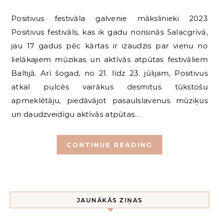
Positivus festivāla galvenie mākslinieki 2023
Positivus festivāls, kas ik gadu norisinās Salacgrīvā,
jau 17 gadus pēc kārtas ir izaudzis par vienu no
lielākajiem mūzikas un aktīvās atpūtas festivāliem
Baltijā. Arī šogad, no 21. līdz 23. jūlijam, Positivus
atkal pulcēs vairākus desmitus tūkstošu
apmeklētāju, piedāvājot pasaulslavenus mūziķus
un daudzveidīgu aktīvās atpūtas…
CONTINUE READING
JAUNĀKĀS ZIŅAS