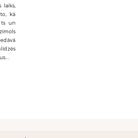
laiks,
to, kā
lts un
zīmols
iedāvā
līdzēs
us.…