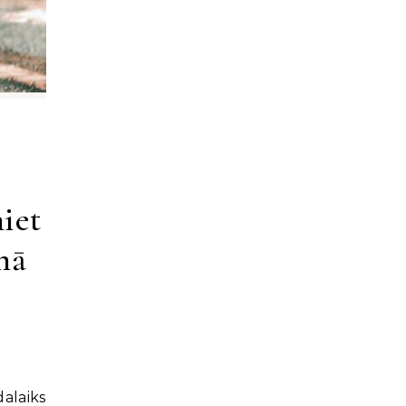
iet
mā