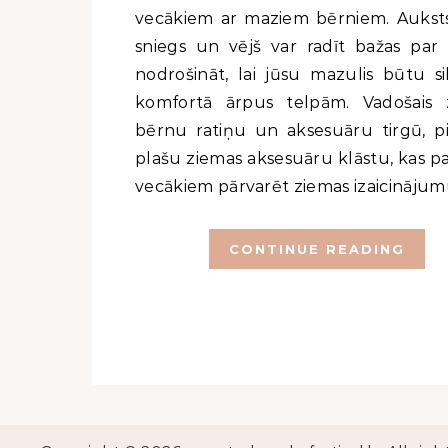
vecākiem ar maziem bērniem. Auksts 
sniegs un vējš var radīt bažas par 
nodrošināt, lai jūsu mazulis būtu si
komfortā ārpus telpām. Vadošais 
bērnu ratiņu un aksesuāru tirgū, p
plašu ziemas aksesuāru klāstu, kas pa
vecākiem pārvarēt ziemas izaicinājum
CONTINUE READING